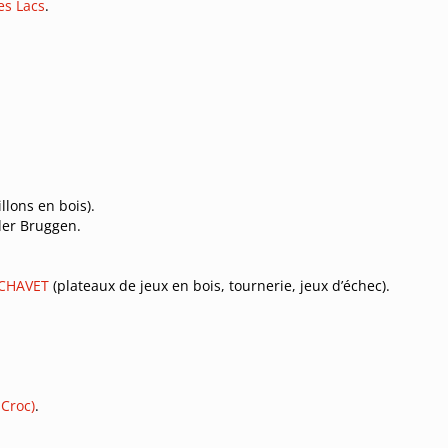
es Lacs
.
llons en bois).
der Bruggen.
 CHAVET
(plateaux de jeux en bois, tournerie, jeux d’échec).
Croc)
.