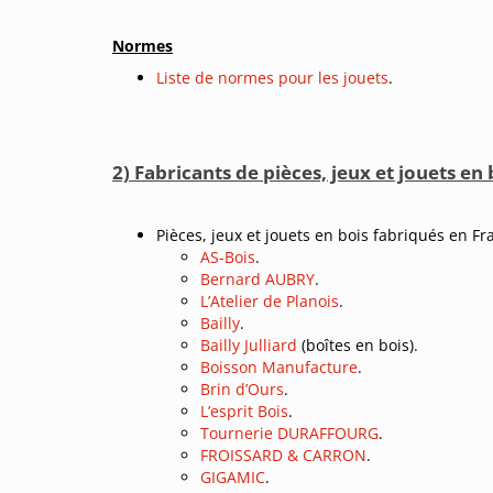
Normes
Liste de normes pour les jouets
.
2) Fabricants de pièces, jeux et jouets en 
Pièces, jeux et jouets en bois fabriqués en Fr
AS-Bois
.
Bernard AUBRY
.
L’Atelier de Planois
.
Bailly
.
Bailly Julliard
(boîtes en bois).
Boisson Manufacture
.
Brin d’Ours
.
L’esprit Bois
.
Tournerie DURAFFOURG
.
FROISSARD & CARRON
.
GIGAMIC
.