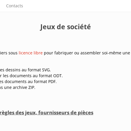
Contacts
Jeux de société
hiers sous
licence libre
pour fabriquer ou assembler soi-même une ma
les dessins au format SVG.
er les documents au format ODT.
les documents au format PDF.
ns une archive ZIP.
 règles des jeux, fournisseurs de pièces