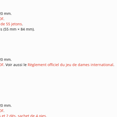
320 mm.
DF
.
t de 55 jetons
.
ais (55 mm × 84 mm).
320 mm.
DF
. Voir aussi le
Règlement officiel du jeu de dames international
.
320 mm.
DF
.
s et 2 dés
,
sachet de 4 oies
.