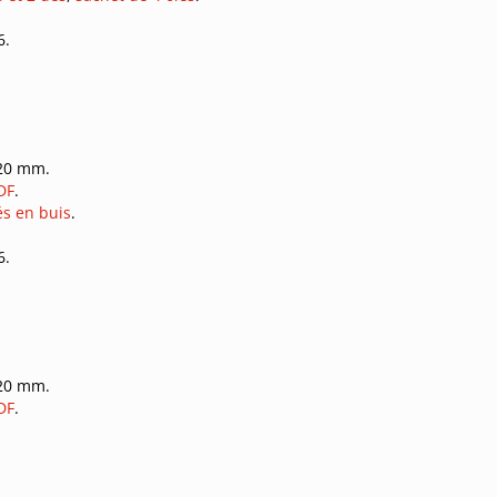
6.
320 mm.
DF
.
és en buis
.
6.
320 mm.
DF
.