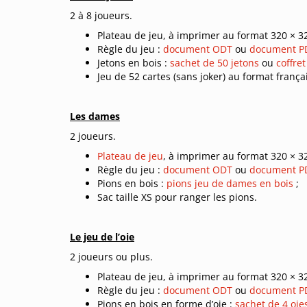
2 à 8 joueurs.
Plateau de jeu, à imprimer au format 320 × 
Règle du jeu :
document ODT
ou
document P
Jetons en bois :
sachet de 50 jetons
ou
coffre
Jeu de 52 cartes (sans joker) au format franç
Les dames
2 joueurs.
Plateau de jeu
, à imprimer au format 320 × 
Règle du jeu :
document ODT
ou
document P
Pions en bois :
pions jeu de dames en bois
;
Sac taille XS pour ranger les pions.
Le jeu de l’oie
2 joueurs ou plus.
Plateau de jeu, à imprimer au format 320 × 
Règle du jeu :
document ODT
ou
document P
Pions en bois en forme d’oie :
sachet de 4 oie