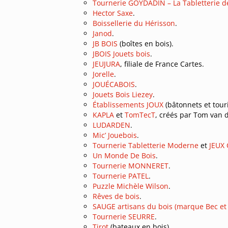
Tournerie GOYDADIN – La Tabletterie d
Hector Saxe
.
Boissellerie du Hérisson
.
Janod
.
JB BOIS
(boîtes en bois).
JBOIS Jouets bois
.
JEUJURA
, filiale de France Cartes.
Jorelle
.
JOUÉCABOIS
.
Jouets Bois Liezey
.
Établissements JOUX
(bâtonnets et touri
KAPLA
et
TomTecT
, créés par Tom van 
LUDARDEN
.
Mic’ Jouebois
.
Tournerie Tabletterie Moderne
et
JEUX
Un Monde De Bois
.
Tournerie MONNERET
.
Tournerie PATEL
.
Puzzle Michèle Wilson
.
Rêves de bois
.
SAUGE artisans du bois (marque Bec et 
Tournerie SEURRE
.
Tirot
(bateaux en bois).