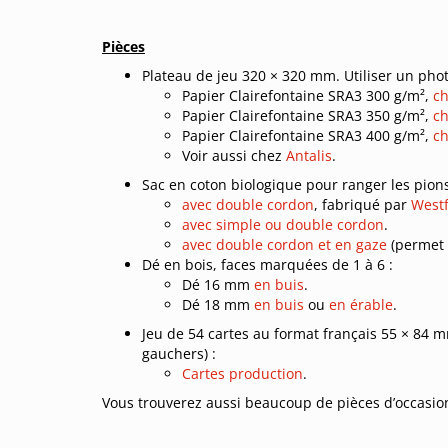
Pièces
Plateau de jeu 320 × 320 mm. Utiliser un ph
Papier Clairefontaine SRA3 300 g/m²,
ch
Papier Clairefontaine SRA3 350 g/m²,
ch
Papier Clairefontaine SRA3 400 g/m²,
ch
Voir aussi chez
Antalis
.
Sac en coton biologique pour ranger les pions
avec double cordon
, fabriqué par
Westf
avec simple ou double cordon
.
avec double cordon et en gaze
(permet d
Dé en bois, faces marquées de 1 à 6 :
Dé 16 mm
en buis
.
Dé 18 mm
en buis
ou
en érable
.
Jeu de 54 cartes au format français 55 × 84 mm
gauchers) :
Cartes production
.
Vous trouverez aussi beaucoup de pièces d’occasion