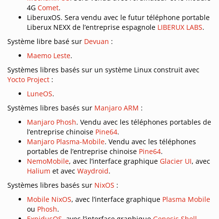
4G
Comet
.
LiberuxOS. Sera vendu avec le futur téléphone portable
Liberux NEXX de l’entreprise espagnole
LIBERUX LABS
.
Système libre basé sur
Devuan
:
Maemo Leste
.
Systèmes libres basés sur un système Linux construit avec
Yocto Project
:
LuneOS
.
Systèmes libres basés sur
Manjaro ARM
:
Manjaro Phosh
. Vendu avec les téléphones portables de
l’entreprise chinoise
Pine64
.
Manjaro Plasma-Mobile
. Vendu avec les téléphones
portables de l’entreprise chinoise
Pine64
.
NemoMobile
, avec l’interface graphique
Glacier UI
, avec
Halium
et avec
Waydroid
.
Systèmes libres basés sur
NixOS
:
Mobile NixOS
, avec l’interface graphique
Plasma Mobile
ou
Phosh
.
ExpidusOS
, avec l’interface graphique
Genesis Shell
.